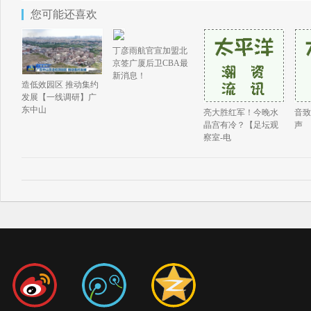
您可能还喜欢
丁彦雨航官宣加盟北
京签广厦后卫CBA最
新消息！
造低效园区 推动集约
发展【一线调研】广
东中山
亮大胜红军！今晚水
音致
晶宫有冷？【足坛观
声
察室-电