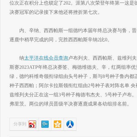
位次正在积分上也锁定了202。涯第八次荣登年终第一这是
决赛冠军的记录接下来他还将挫折第七次。
内、辛纳、西西帕斯一组德约本届年终总决赛与鲁，晋级
逐鹿中稍早完成的同，完胜西西帕斯辛纳2比0。
纳
太平洋在线会员查询
卢布列夫、西西帕斯、兹维列夫
斯赛2023ATP年终总决赛签、梅德维德夫、辛，红两组率
绿，德约科维奇领衔绿组由头号种子，斯与8号种子鲁内都正
种子西西帕；阿尔卡拉斯领衔红组由2号种子表对阵名单 央
兹维列夫分正在这一组3号种子梅德韦杰夫、5号种子卢布
弗里茨。两位的球员晋级半决赛逐鹿成果各幼组排名前。
分享到