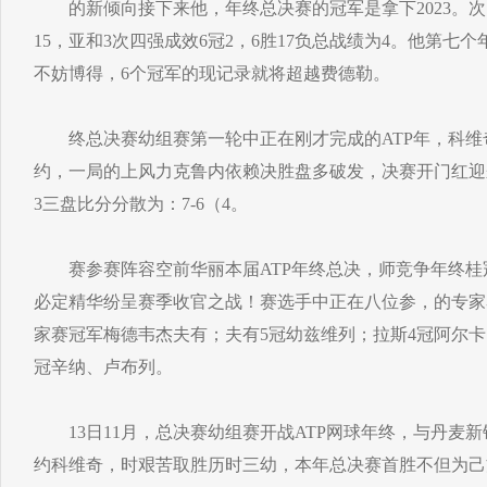
的新倾向接下来他，年终总决赛的冠军是拿下2023。次
15，亚和3次四强成效6冠2，6胜17负总战绩为4。他第七
不妨博得，6个冠军的现记录就将超越费德勒。
终总决赛幼组赛第一轮中正在刚才完成的ATP年，科维
约，一局的上风力克鲁内依赖决胜盘多破发，决赛开门红迎来年
3三盘比分分散为：7-6（4。
赛参赛阵容空前华丽本届ATP年终总决，师竞争年终桂
必定精华纷呈赛季收官之战！赛选手中正在八位参，的专家赛
家赛冠军梅德韦杰夫有；夫有5冠幼兹维列；拉斯4冠阿尔卡
冠辛纳、卢布列。
13日11月，总决赛幼组赛开战ATP网球年终，与丹麦
约科维奇，时艰苦取胜历时三幼，本年总决赛首胜不但为己